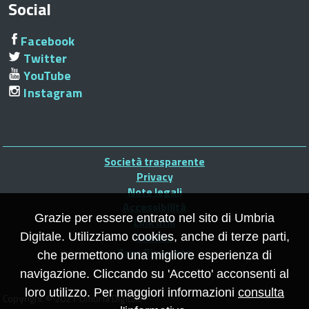
Social
Facebook
Twitter
YouTube
Instagram
Piè
Società trasparente
di
Privacy
Note legali
pagina
Accessibilità
Grazie per essere entrato nel sito di Umbria
Link utili
Credits
Digitale. Utilizziamo cookies, anche di terze parti,
Area Riservata
che permettono una migliore esperienza di
navigazione. Cliccando su 'Accetto' acconsenti al
loro utilizzo. Per maggiori informazioni
consulta
Copyright © 2021 Umbria Digitale