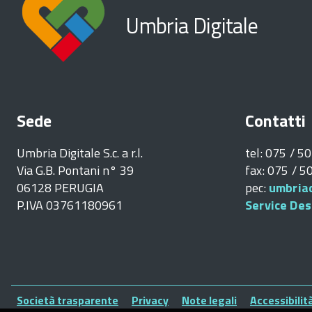
Umbria Digitale
Sede
Contatti
Umbria Digitale S.c. a r.l.
tel: 075 / 5
Via G.B. Pontani n° 39
fax: 075 / 
06128 PERUGIA
pec:
umbriad
P.IVA 03761180961
Service Des
Piè
Società trasparente
Privacy
Note legali
Accessibilit