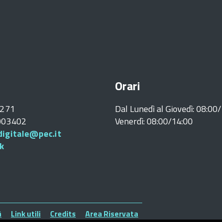
Orari
0271
Dal Lunedì al Giovedì: 08:00
5003402
Venerdì: 08:00/14:00
igitale@pec.it
k
à
Link utili
Credits
Area Riservata