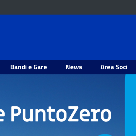
Bandi e Gare
News
Area Soci