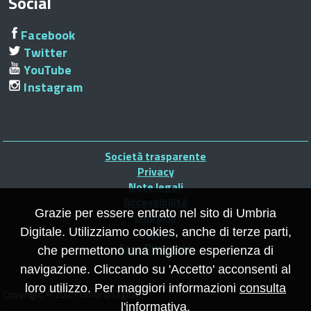
Social
ti
Facebook
Twitter
YouTube
Instagram
i
Piè
Società trasparente
i
di
Privacy
Note legali
pagina
Accessibilità
ma
Grazie per essere entrato nel sito di Umbria
Link utili
le
Credits
Digitale. Utilizziamo cookies, anche di terze parti,
Area Riservata
che permettono una migliore esperienza di
navigazione. Cliccando su 'Accetto' acconsenti al
loro utilizzo. Per maggiori informazioni
consulta
Copyright © 2021 Umbria Digitale
l'informativa
.