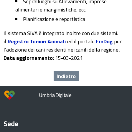
Sopralluoghi su Allevamenti, imprese
alimentari e mangimistiche, ecc.
Pianificazione e reportistica
Il sistema SIVA è integrato inoltre con due sistemi:
il
Registro Tumori Animali
ed il portale
FinDog
per
l’adozione dei cani residenti nei canili della regione
.
Data aggiornamento:
15-03-2021
me
Indietro
Umbria Digitale
P
Sede
 a