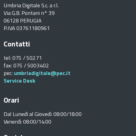
Umbria Digitale S.c. a r.l.
Via G.B. Pontani n° 39
ne
06128 PERUGIA
P.IVA 03761180961
Contatti
tel: 075 / 50271
fax: 075 / 5003402
i
pec:
umbriadigitale@pec.it
Service Desk
 /
Orari
Dal Lunedì al Giovedì: 08:00/18:00
Venerdì: 08:00/14:00