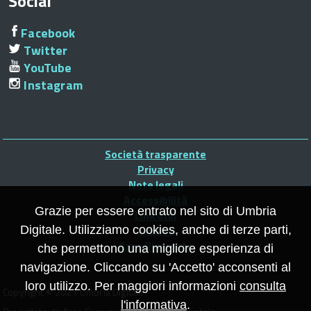
Social
Facebook
Twitter
YouTube
Instagram
Piè
Società trasparente
di
Privacy
Note legali
pagina
Accessibilità
Grazie per essere entrato nel sito di Umbria
Link utili
Credits
Digitale. Utilizziamo cookies, anche di terze parti,
Area Riservata
che permettono una migliore esperienza di
navigazione. Cliccando su 'Accetto' acconsenti al
loro utilizzo. Per maggiori informazioni
consulta
Copyright © 2021 Umbria Digitale
l'informativa
.