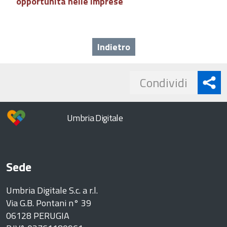
opportunità nelle imprese
Indietro
Share
Condividi
button
Umbria Digitale
Sede
Umbria Digitale S.c. a r.l.
Via G.B. Pontani n° 39
06128 PERUGIA