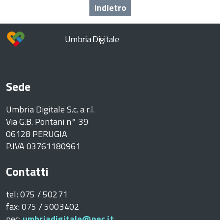
Indietro
Umbria Digitale
ia
Sede
ia
Umbria Digitale S.c. a r.l.
Via G.B. Pontani n° 39
ia
06128 PERUGIA
P.IVA 03761180961
Contatti
ia
tel: 075 / 50271
fax: 075 / 5003402
ia
pec:
umbriadigitale@pec.it