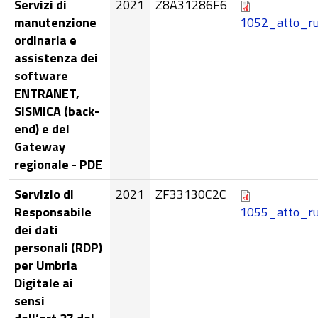
Servizi di
2021
Z8A31286F6
manutenzione
1052_atto_ru
ordinaria e
assistenza dei
software
ENTRANET,
SISMICA (back-
end) e del
Gateway
regionale - PDE
Servizio di
2021
ZF33130C2C
Responsabile
1055_atto_ru
dei dati
personali (RDP)
per Umbria
Digitale ai
sensi