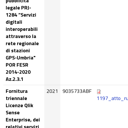
pubblicità
legale PRJ-
1284 “Servizi
digitali
interoperabili
attraverso la
rete regionale
di stazioni
GPS-Umbria"
POR FESR
2014-2020
Az.2.3.1
Fornitura
2021
9035733ABF
triennale
1197_atto_ru
Licenze Qlik
Sense
Enterprise, dei
relativi servizi