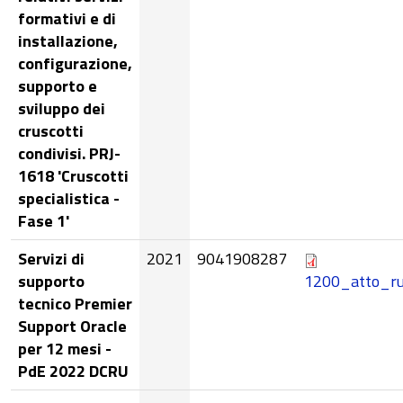
formativi e di
installazione,
configurazione,
supporto e
sviluppo dei
cruscotti
condivisi. PRJ-
1618 'Cruscotti
specialistica -
Fase 1'
Servizi di
2021
9041908287
supporto
1200_atto_r
tecnico Premier
Support Oracle
per 12 mesi -
PdE 2022 DCRU