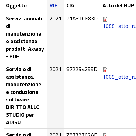
Oggetto
RIF
CIG
Atto del RUP
Servizi annuali
2021
Z1A31CE83D
di
1088_atto_ru
manutenzione
e assistenza
prodotti Axway
- PDE
Servizio di
2021
872254255D
assistenza,
1069_atto_ru
manutenzione
e conduzione
software
DIRITTO ALLO
STUDIO per
ADISU
Servizio di
2021
Z8732702AE