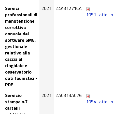
Servizi
2021
Z4A31271CA
professionali di
1051_atto_ru
manutenzione
correttiva
annuale dei
software SMG,
gestionale
relativo alla
caccia al
cinghiale e
osservatorio
dati faunistici -
PDE
Servizio
2021
ZAC313AC76
stampa n.7
1054_atto_ru
cartelli