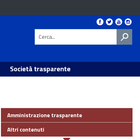
Link
Facebook
Twitter
YouTube
Instag
social
CERCA
Società trasparente
Amministrazione trasparente
Altri contenuti