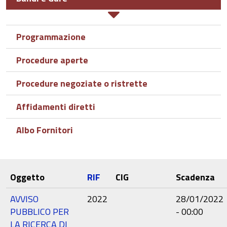
Programmazione
Procedure aperte
ne
Procedure negoziate o ristrette
Affidamenti diretti
‹ Bandi e Gare
Albo Fornitori
su
Programmazione
›
Oggetto
RIF
CIG
Scadenza
AVVISO
2022
28/01/2022
PUBBLICO PER
- 00:00
LA RICERCA DI