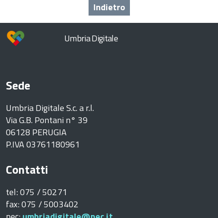
Indietro
Umbria Digitale
Sede
Umbria Digitale S.c. a r.l.
Via G.B. Pontani n° 39
06128 PERUGIA
P.IVA 03761180961
Contatti
tel: 075 / 50271
fax: 075 / 5003402
pec:
umbriadigitale@pec.it